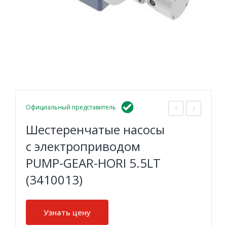
Официальный представитель
асо
ест
Шестеренчатые насосы
с
ере
с электроприводом
кон
нча
PUMP-GEAR-HORI 5.5LT
сис
тые
(3410013)
тен
нас
тно
осы
й
с
Узнать цену
сма
эле