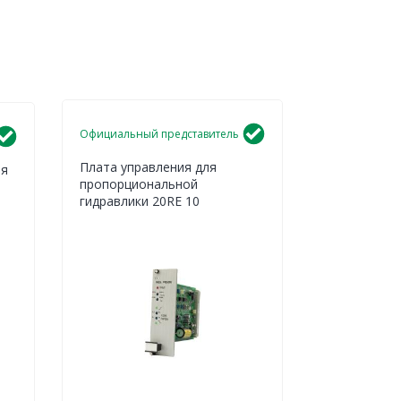
32R
E
11
Официальный представитель
Официальный
Плата управления для
ия
Плата упра
пропорциональной
положения 
гидравлики 20RE 10