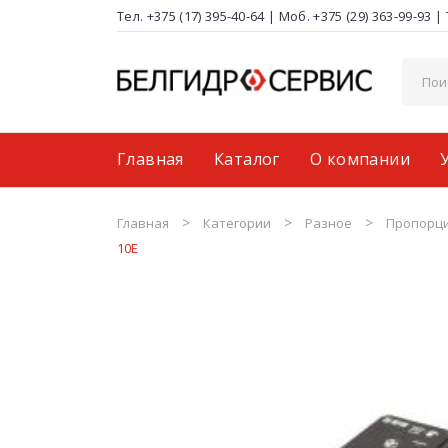
Тел. +375 (17) 395-40-64
|
Моб. +375 (29) 363-99-93
|
Главная
Каталог
О компании
Муфты, фланцы монтажные соединения
Поставщики
Доставка и оплата
Главная
Категории
Разное
Пропорци
10E