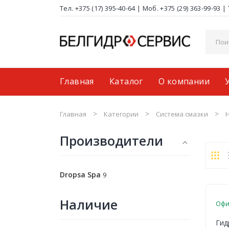
Тел. +375 (17) 395-40-64
|
Моб. +375 (29) 363-99-93
|
Главная
Каталог
О компании
Муфты, фланцы монтажные соединения
Поставщики
Доставка и оплата
Главная
Категории
Система смазки
Производители
Dropsa Spa
9
Наличие
Офи
Гид