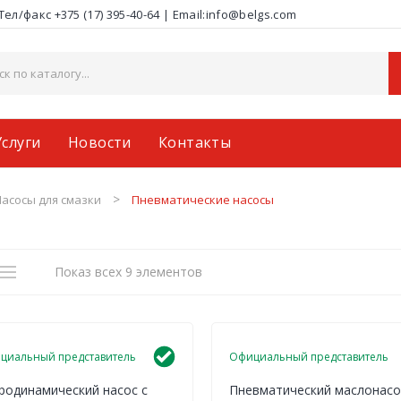
Тел/факс +375 (17) 395-40-64
|
Email:info@belgs.com
Услуги
Новости
Контакты
Смотреть все услуги
Ремонт гидронасосов
Главная
Каталог
О компании
Контакты
С
Насосы для смазки
Пневматические насосы
Новости
Услуги
Поставщики
Доставка и оплата
Показ всех 9 элементов
циальный представитель
Официальный представитель
родинамический насос с
Пневматический маслонасо