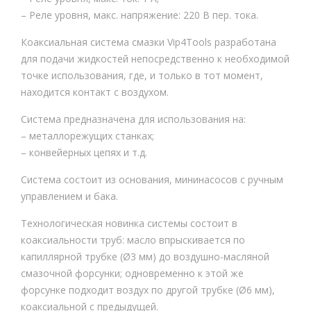
ого
– Реле уровня, макс. напряжение: 220 В пер. тока.
дей
Коаксиальная система смазки Vip4Tools разработана
ств
для подачи жидкостей непосредственно к необходимой
ия
точке использования, где, и только в тот момент,
находится контакт с воздухом.
Система предназначена для использования на:
– металлорежущих станках;
– конвейерных цепях и т.д.
Система состоит из основания, мининасосов с ручным
управлением и бака.
Технологическая новинка системы состоит в
коаксиальности труб: масло впрыскивается по
капиллярной трубке (Ø3 мм) до воздушно-масляной
смазочной форсунки; одновременно к этой же
форсунке подходит воздух по другой трубке (Ø6 мм),
коаксиальной с предыдущей.