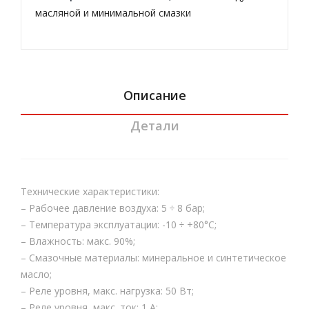
шн
шн
масляной и минимальной смазки
о-
о-
мас
мас
лян
лян
ой
ой
Описание
сма
сма
Детали
зки
зки
Vip
Vip
4To
4To
ols
ols
Технические характеристики:
Pro
Pro
– Рабочее давление воздуха: 5 ÷ 8 бар;
– Температура эксплуатации: -10 ÷ +80°C;
VIP
– Влажность: макс. 90%;
4To
– Смазочные материалы: минеральное и синтетическое
ols
масло;
Дв
– Реле уровня, макс. нагрузка: 50 Вт;
ойн
– Реле уровня, макс. ток: 1 A;