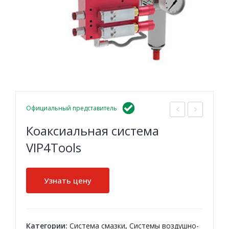
Официальный представитель
ист
ист
Коаксиальная система
ема
ема
VIP4Tools
мин
мин
има
има
Узнать цену
льн
льн
ой
ой
воз
воз
ду
ду
Категории:
Система смазки
,
Системы воздушно-