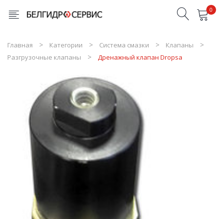
0
Товары в корзине отсутствуют
Главная
Категории
Система смазки
Клапаны
Разгрузочные клапаны
Дренажный клапан Dropsa