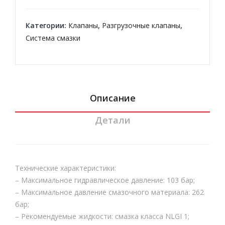
psa
чес
кой
Категории:
Клапаны
,
Разгрузочные клапаны
,
пил
Система смазки
ы
Dro
psa
Описание
Детали
Технические характеристики:
– Максимальное гидравлическое давление: 103 бар;
– Максимальное давление смазочного материала: 262
бар;
– Рекомендуемые жидкости: смазка класса NLGI 1;