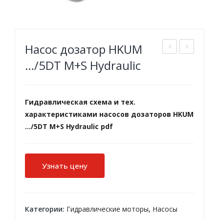
Насос дозатор HKUM
асо
иль
…/5DT M+S Hydraulic
с
тр
доз
выс
ато
око
Гидравлическая схема и тех.
характеристиками насосов дозаторов HKUM
р
го
…/5DT M+S Hydraulic pdf
HK
дав
US
лен
D…/
ия
Узнать цену
…/4
FH
M+
P
S
Категории:
Гидравлические моторы
,
Насосы
Hy