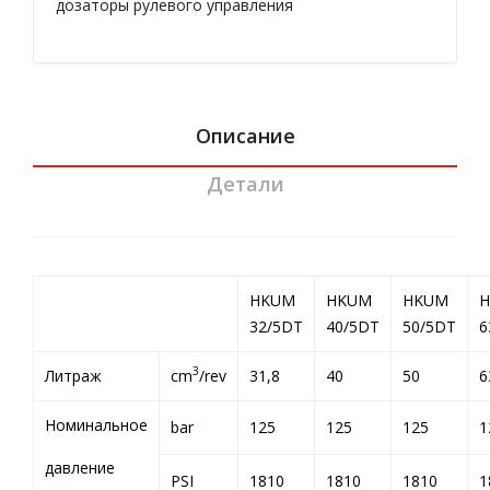
дозаторы рулевого управления
dra
ulic
Описание
Детали
HKUM
HKUM
HKUM
32/5DT
40/5DT
50/5DT
6
3
Литраж
cm
/rev
31,8
40
50
6
Номинальное
bar
125
125
125
1
давление
PSI
1810
1810
1810
1