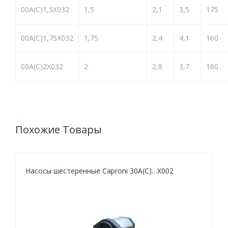
00A(C)1,5X032
1,5
2,1
3,5
175
00A(C)1,75X032
1,75
2,4
4,1
160
00A(C)2X032
2
2,8
3,7
160
Похожие Товары
Насосы шестеренные Caproni 30A(C)…X002