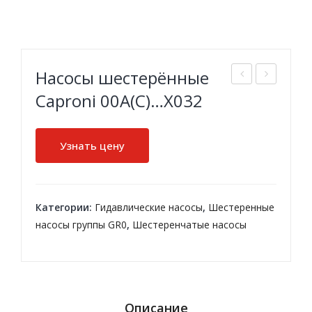
Насосы шестерённые
идр
асо
Caproni 00A(C)…X032
она
сы
сос
ше
Узнать цену
акс
сте
иал
рен
ьно
ны
Категории:
Гидавлические насосы
,
Шестеренные
-по
е
насосы группы GR0
,
Шестеренчатые насосы
рш
Cap
нев
roni
ой
20A
рег
(C)
Описание
ули
…