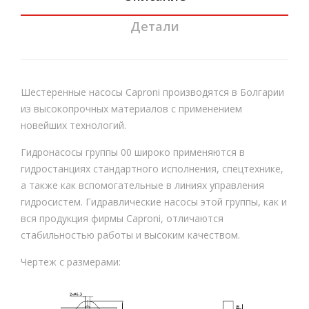
руе
X00
Детали
мы
6
й
HP
Шестеренные насосы Caproni производятся в Болгарии
V
из высокопрочных материалов с применением
новейших технологий.
Гидронасосы группы 00 широко применяются в
гидростанциях стандартного исполнения, спецтехнике,
а также как вспомогательные в линиях управления
гидросистем. Гидравлические насосы этой группы, как и
вся продукция фирмы Сaproni, отличаются
стабильностью работы и высоким качеством.
Чертеж с размерами: