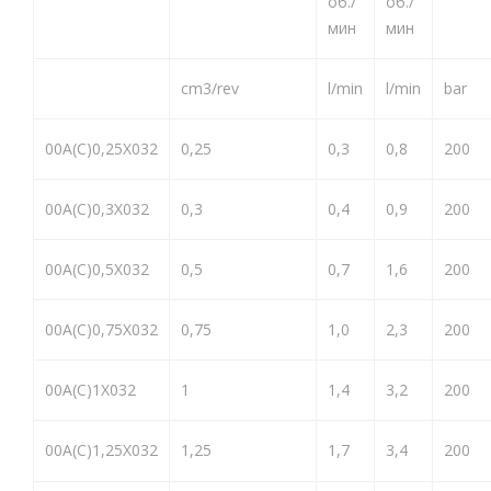
об./
об./
мин
мин
cm3/rev
l/min
l/min
bar
00A(C)0,25X032
0,25
0,3
0,8
200
00A(C)0,3X032
0,3
0,4
0,9
200
00A(C)0,5X032
0,5
0,7
1,6
200
00A(C)0,75X032
0,75
1,0
2,3
200
00A(C)1X032
1
1,4
3,2
200
00A(C)1,25X032
1,25
1,7
3,4
200