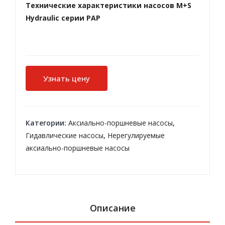
Технические характеристики насосов M+S
ой
20A
Hydraulic серии PAP
рег
(C)
ули
…
руе
X00
мы
6
Узнать цену
й
HP
V
Категории:
Аксиально-поршневые насосы
,
Гидавлические насосы
,
Нерегулируемые
аксиально-поршневые насосы
Описание