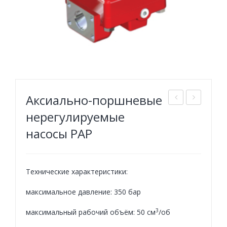
Аксиально-поршневые
идр
асо
нерегулируемые
она
сы
насосы PAP
сос
ше
акс
сте
иал
рен
Технические характеристики:
ьно
ны
максимальное давление: 350 бар
-по
е
рш
Cap
3
максимальный рабочий объём: 50 см
/об
нев
roni