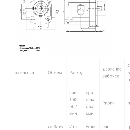
Давление
Тип насоса
Объём
Расход
в
рабочее
при
при
1500
max
Pnom
n
об./
об./
мин
мин
cm3/rev
l/min
l/min
bar