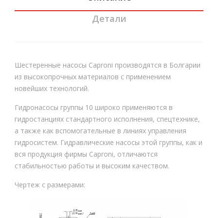
руе
X00
Детали
мы
6
й
HP
Шестеренные насосы Caproni производятся в Болгарии
V
из высокопрочных материалов с применением
новейших технологий.
Гидронасосы группы 10 широко применяются в
гидростанциях стандартного исполнения, спецтехнике,
а также как вспомогательные в линиях управления
гидросистем. Гидравлические насосы этой группы, как и
вся продукция фирмы Сaproni, отличаются
стабильностью работы и высоким качеством.
Чертеж с размерами: