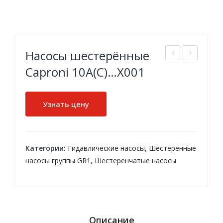
Насосы шестерённые
идр
асо
Caproni 10A(C)…X001
она
сы
сос
ше
Узнать цену
акс
сте
иал
рен
ьно
ны
Категории:
Гидавлические насосы
,
Шестеренные
-по
е
насосы группы GR1
,
Шестеренчатые насосы
рш
Cap
нев
roni
ой
20A
рег
(C)
Описание
ули
…