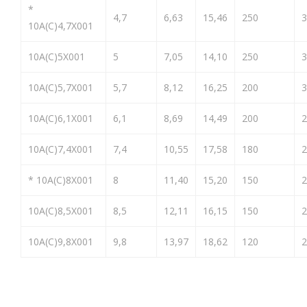
*
4,7
6,63
15,46
250
3
10A(C)4,7X001
10A(C)5X001
5
7,05
14,10
250
3
10A(C)5,7X001
5,7
8,12
16,25
200
3
10A(C)6,1X001
6,1
8,69
14,49
200
2
10A(C)7,4X001
7,4
10,55
17,58
180
2
* 10A(C)8X001
8
11,40
15,20
150
2
10A(C)8,5X001
8,5
12,11
16,15
150
2
10A(C)9,8X001
9,8
13,97
18,62
120
2